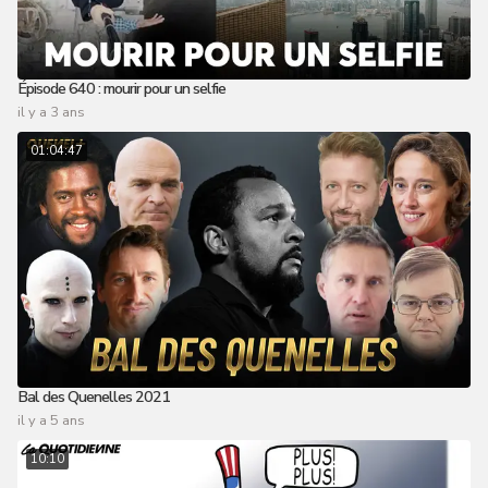
Épisode 640 : mourir pour un selfie
il y a 3 ans
01:04:47
Bal des Quenelles 2021
il y a 5 ans
10:10