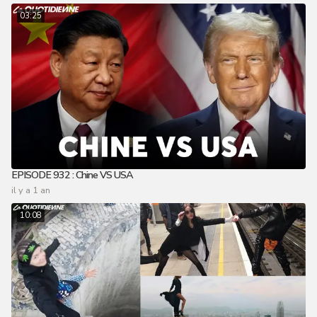
03:25
EPISODE 932 : Chine VS USA
il y a 1 an
10:08