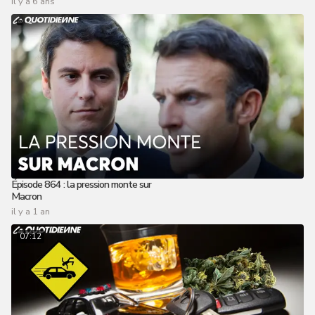
il y a 6 ans
Épisode 864 : la pression monte sur
Macron
il y a 1 an
07:12