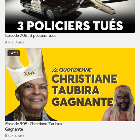
Épisode 708 : 3 policiers tués
il y a 3 ans
14:57
Épisode 398 : Christiane Taubira
Gagnante
il y a 4 ans