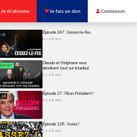
Je m'abonne
Je fais un don
Connexion
Épisode 247 : Cessez-le-feu
8:05
il y a 5 ans
Dieudo et Stéphane vous
RATUIT
dévoilent tout sur Istanbul
il y a 5 ans
Épisode 27 : Fillon Président !
1:14
il y a 6 ans
Épisode 128 : Assez !
6:12
il y a 5 ans