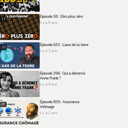
Épisode 59 : Zéro plus zéro
1:13
il y a 6 ans
Épisode 632 : L’axe de la terre
2:29
il y a 3 ans
Épisode 396 : Qui a dénoncé
3:36
Anne Frank ?
il y a 4 ans
Épisode 839 : Assurance
5:05
chômage
il y a 2 ans