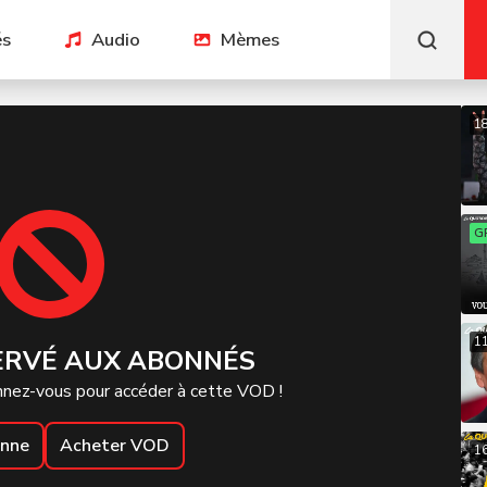
és
Audio
Mèmes
1
G
1
ERVÉ AUX ABONNÉS
nez-vous pour accéder à cette VOD !
onne
Acheter VOD
1