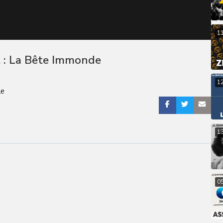
1
 : La Bête Immonde
1
de
1
0