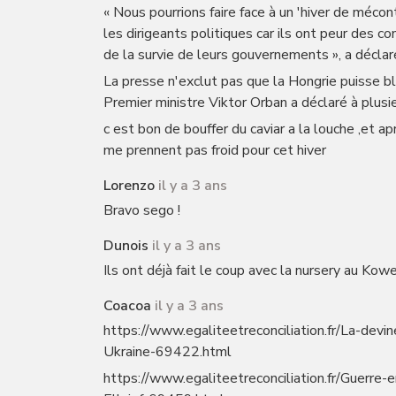
« Nous pourrions faire face à un 'hiver de méco
les dirigeants politiques car ils ont peur des c
de la survie de leurs gouvernements », a décla
La presse n'exclut pas que la Hongrie puisse bl
Premier ministre Viktor Orban a déclaré à plusieu
c est bon de bouffer du caviar a la louche ,et apr
me prennent pas froid pour cet hiver
Lorenzo
il y a 3 ans
Bravo sego !
Dunois
il y a 3 ans
Ils ont déjà fait le coup avec la nursery au Kowei
Coacoa
il y a 3 ans
https://www.egaliteetreconciliation.fr/La-dev
Ukraine-69422.html
https://www.egaliteetreconciliation.fr/Guerre