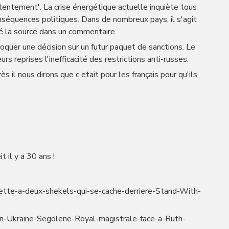
ntentement'. La crise énergétique actuelle inquiète tous
onséquences politiques. Dans de nombreux pays, il s'agit
ré la source dans un commentaire.
oquer une décision sur un futur paquet de sanctions. Le
rs reprises l'inefficacité des restrictions anti-russes.
ès il nous dirons que c etait pour les français pour qu'ils
t il y a 30 ans !
inette-a-deux-shekels-qui-se-cache-derriere-Stand-With-
-en-Ukraine-Segolene-Royal-magistrale-face-a-Ruth-