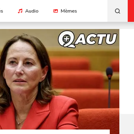
és
Audio
Mèmes