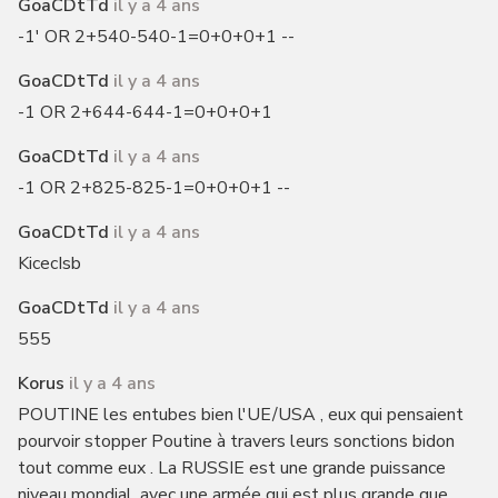
GoaCDtTd
il y a 4 ans
-1' OR 2+540-540-1=0+0+0+1 --
GoaCDtTd
il y a 4 ans
-1 OR 2+644-644-1=0+0+0+1
GoaCDtTd
il y a 4 ans
-1 OR 2+825-825-1=0+0+0+1 --
GoaCDtTd
il y a 4 ans
KicecIsb
GoaCDtTd
il y a 4 ans
555
Korus
il y a 4 ans
POUTINE les entubes bien l'UE/USA , eux qui pensaient
pourvoir stopper Poutine à travers leurs sonctions bidon
tout comme eux . La RUSSIE est une grande puissance
niveau mondial, avec une armée qui est plus grande que