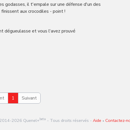
s les godasses, il t'empale sur une défense d'un des
finissent aux crocodiles - point !
ent dégueulasse et vous l'avez prouvé
nt
1
Suivant
beta
2014-
2026
Quenel+
- Tous droits réservés -
Aide
Contactez-n
•