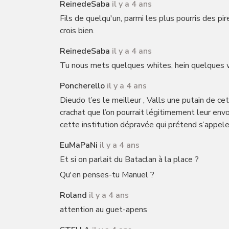
ReinedeSaba
il y a 4 ans
Fils de quelqu'un, parmi les plus pourris des pire
crois bien.
ReinedeSaba
il y a 4 ans
Tu nous mets quelques whites, hein quelques w
Poncherello
il y a 4 ans
Dieudo t’es le meilleur , Valls une putain de ce
crachat que l’on pourrait légitimement leur envo
cette institution dépravée qui prétend s’appele
EuMaPaNi
il y a 4 ans
Et si on parlait du Bataclan à la place ?
Qu'en penses-tu Manuel ?
Roland
il y a 4 ans
attention au guet-apens