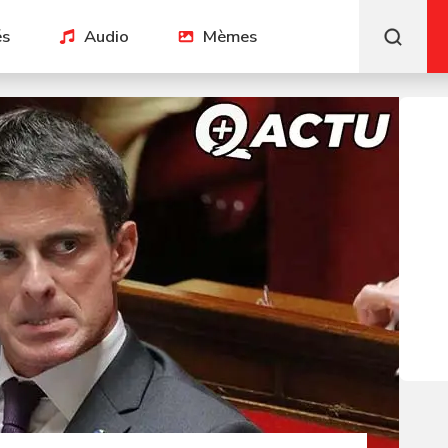
és
Audio
Mèmes