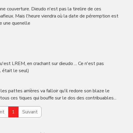
une couverture. Dieudo n'est pas la tirelire de ces
afieux. Mais l'heure viendra où la date de péremption est
e une quenelle
u'est LREM, en crachant sur dieudo ... Ce n'est pas
l était le seul)
es pattes arrières va falloir qu'il redore son blaze le
ous ces tiques qui bouffe sur le dos des contribuables...
nt
1
Suivant