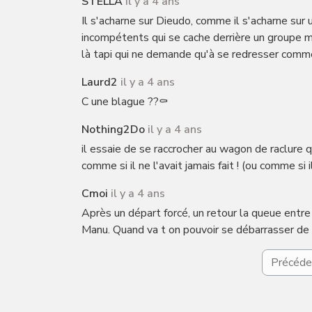
STELLA
il y a 4 ans
Il s'acharne sur Dieudo, comme il s'acharne sur 
incompétents qui se cache derrière un groupe m
là tapi qui ne demande qu'à se redresser comm
Laurd2
il y a 4 ans
C une blague ??⚰️
Nothing2Do
il y a 4 ans
il essaie de se raccrocher au wagon de raclure q
comme si il ne l'avait jamais fait ! (ou comme si i
Cmoi
il y a 4 ans
Après un départ forcé, un retour la queue entre l
Manu. Quand va t on pouvoir se débarrasser de t
Précéde