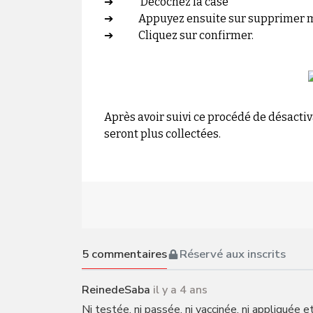
➔ Décochez la case
➔ Appuyez ensuite sur supprimer 
➔ Cliquez sur confirmer.
Après avoir suivi ce procédé de désactiva
seront plus collectées.
5
commentaires
Réservé aux inscrits
ReinedeSaba
il y a 4 ans
Ni testée, ni passée, ni vaccinée, ni appliquée e