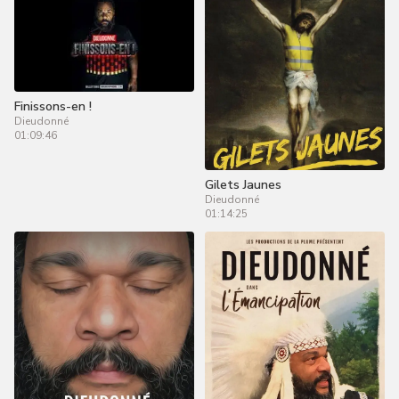
Finissons-en !
Dieudonné
01:09:46
Gilets Jaunes
Dieudonné
01:14:25