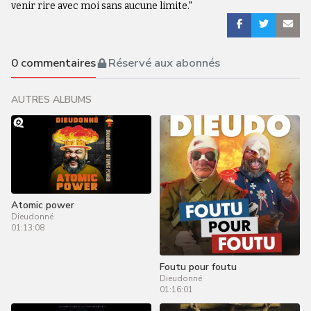
venir rire avec moi sans aucune limite."
0
commentaires
Réservé aux abonnés
AUTRES ALBUMS
Atomic power
Dieudonné
01:13:08
Foutu pour foutu
Dieudonné
01:16:01