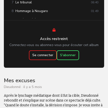
7
Le tribunal
06:40
8
Hommage à Nougaro
01:49
9
Le débat télé
15:30
10
L'A.R.A.
13:57
11
Oképi
08:01
Accès restreint
Connectez-vous ou abonnez-vous pour écouter cet album
Se connecter
S'abonner
Mes excuses
Dieudonné
·
il y a 5 mois
Après le lynchage médiatique dont il fut la cible, Dieudonné
rebondit et s'explique sur scène dans ce spectacle déjà culte.
"Quand le doute s'installe, la dérision s'impose. Je vous invite à