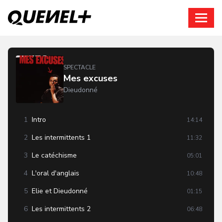
Connexion
SPECTACLE
Mes excuses
Dieudonné
1
Intro
14:14
2
Les intermittents 1
11:32
3
Le catéchisme
05:01
4
L'oral d'anglais
10:48
5
Elie et Dieudonné
01:15
6
Les intermittents 2
06:48