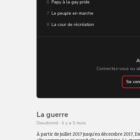
6
Papy à la gay pride
7
Le peuple en marche
8
La cour de récréation
9
La guerre chez les insectes
10
Le viol dans le métro
11
La guerre est une affaire intérieur
A
Connectez-vous ou a
12
Le supermarché
13
Les jusque-boutistes
Se con
14
Le braquage
15
Jean-Louis L'Argent
La guerre
16
Moi, Moi, Moi (chanson)
Dieudonné
·
il y a 5 mois
À partir de juillet 2017 jusqu'en décembre 2017, 