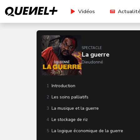
Vidéos
Actualit
SPECTACLE
La guerre
Dieudonné
1
Introduction
2
Les soins palliatifs
3
La musique et la guerre
4
Le stockage de riz
5
La logique économique de la guerre