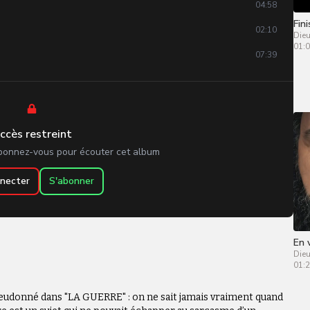
04:58
Fin
02:10
Die
01:0
07:39
01:25
03:24
01:02
ccès restreint
bonnez-vous pour écouter cet album
06:13
02:41
necter
S'abonner
05:30
03:29
En 
Die
04:44
01:2
Dieudonné dans "LA GUERRE" : on ne sait jamais vraiment quand