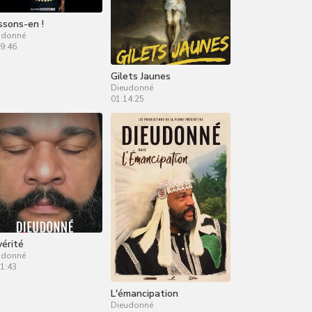
issons-en !
udonné
9:46
Gilets Jaunes
Dieudonné
01:14:25
vérité
udonné
1:43
L'émancipation
Dieudonné