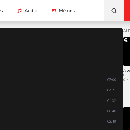
és
Audio
Mèmes
AU
Ato
Die
01:1
07:00
04:21
04:32
06:40
02:49