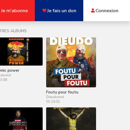
Je m'abonne
Je fais un don
Connexion
TRES ALBUMS
mic power
udonné
3:08
Foutu pour foutu
Dieudonné
01:16:01