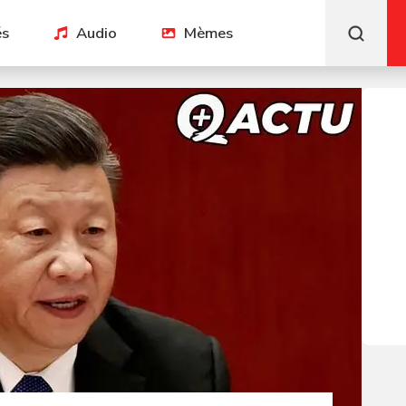
és
Audio
Mèmes