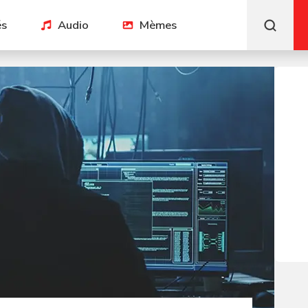
és
Audio
Mèmes