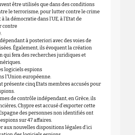
uvent être utilisés que dans des conditions
tre le terrorisme, pour lutter contre le crime
à la démocratie dans l’UE, à l’Etat de
er contre
.
dépendant à posteriori avec des voies de
sées. Également, ils évoquent la création
 qui fera des recherches juridiques et
mériques.
es logiciels espions
ns l'Union européenne.
ment présente cinq Etats membres accusés pour
spions.
tèmes de contrôle indépendant, en Grèce, ils
nancières, Chypre est accusé d’exporter cette
 Espagne des personnes non identifiés ont
espions sur 47 affaires.
 aux nouvelles dispositions légales d’ici
isation des logiciels espions.