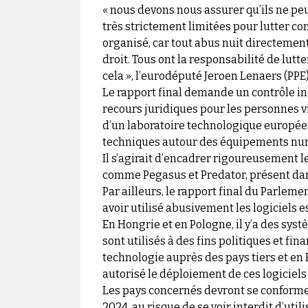
« nous devons nous assurer qu’ils ne pe
très strictement limitées pour lutter con
organisé, car tout abus nuit directement 
droit. Tous ont la responsabilité de lutt
cela », l’eurodéputé Jeroen Lenaers (PPE)
Le rapport final demande un contrôle in
recours juridiques pour les personnes vi
d’un laboratoire technologique européen
techniques autour des équipements nu
Il s’agirait d’encadrer rigoureusement l
comme Pegasus et Predator, présent da
Par ailleurs, le rapport final du Parle
avoir utilisé abusivement les logiciels e
En Hongrie et en Pologne, il y’a des sys
sont utilisés à des fins politiques et fi
technologie auprès des pays tiers et en
autorisé le déploiement de ces logiciels 
Les pays concernés devront se conformer
2024, au risque de se voir interdit d’util