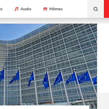
és
Audio
Mèmes