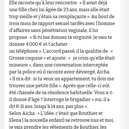
Elle raconte qu'à leur rencontre : « Il avait déjà
une fille chez lui âgée de 23 ans, mais elle était
trop vieille et j'étais sa remplaçante ». Au bout de
trois mois de rapport sexuel tarifés avec l’homme
d'affaires sans pénétration vaginale, il lui
propose : « Si tu me donnes ta virginité. Je vais te
donner 4 000 € et t’acheter
un téléphone ». L’accord passé, il la qualifie de : «
Grosse coquine » et ajoute : « je crois qu’elle était
mineure », dans une conversation interceptée
par la police où il raconte avoir déviergé, Aïcha.
« Il m’a dit : si tu veux un appartement, tu dois me
trouver une petite fille ». Après que celle-ci eût
été chassée de sa résidence habituelle. Vous a-t-
il donné d'âge ? Interroge le brigadier « oui, il a
dit 8-11 ans. Jusqu'à 14 ans, pas plus ».
Selon Aïcha : « L'idée, c’était que Bouthier et
Elena ( la nouvelle enfant) se retrouve nus et moi,
je vais prendre les vêtements de Bouthier, les